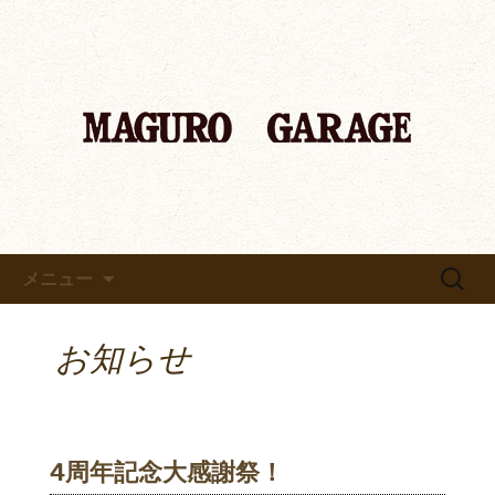
「マグロ ガレージ～MAGURO GARAGE
～」京都 中書島のマグロ専門店からの
「マグロ ガレージ～MAGURO
お知らせ
GARAGE～」京都 中書島のマ
グロ専門店のブログ
コンテンツへ移動
検
メニュー
索:
お知らせ
4周年記念大感謝祭！