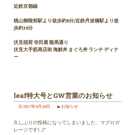
近鉄京都線
桃山御陵前駅より徒歩約8分/近鉄丹波橋駅より徒
歩約10分
伏見稲荷 寺田屋 龍馬通り
伏見大手筋商店街 海鮮丼 まぐろ丼 ランチ ディナ
ー
leaf特大号とGW営業のお知らせ
2017年4月26日
お知らせ
久しぶりの投稿になってしまいました、マグロガ
レージです( ..)”