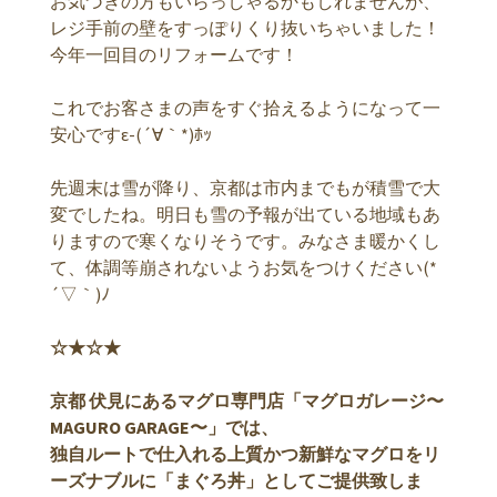
お気づきの方もいらっしゃるかもしれませんが、
レジ手前の壁をすっぽりくり抜いちゃいました！
今年一回目のリフォームです！
これでお客さまの声をすぐ拾えるようになって一
安心ですε-(´∀｀*)ﾎｯ
先週末は雪が降り、京都は市内までもが積雪で大
変でしたね。明日も雪の予報が出ている地域もあ
りますので寒くなりそうです。みなさま暖かくし
て、体調等崩されないようお気をつけください(*
´▽｀)ﾉ
☆★☆★
京都 伏見にあるマグロ専門店「マグロガレージ〜
MAGURO GARAGE〜」では、
独自ルートで仕入れる上質かつ新鮮なマグロをリ
ーズナブルに「まぐろ丼」としてご提供致しま