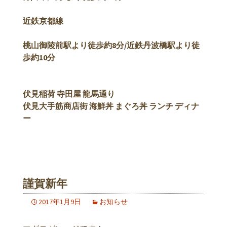
近鉄京都線
桃山御陵前駅より徒歩約8分/近鉄丹波橋駅より徒
歩約10分
伏見稲荷 寺田屋 龍馬通り
伏見大手筋商店街 海鮮丼 まぐろ丼 ランチ ディナ
ー
謹賀新年
2017年1月9日
お知らせ