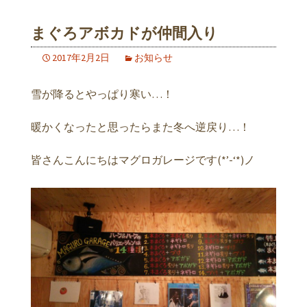
まぐろアボカドが仲間入り
2017年2月2日
お知らせ
雪が降るとやっぱり寒い…！
暖かくなったと思ったらまた冬へ逆戻り…！
皆さんこんにちはマグロガレージです(*’-‘*)ノ