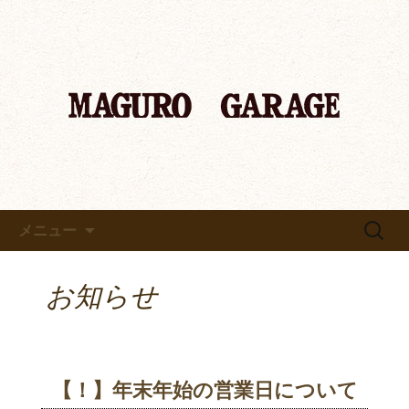
「マグロ ガレージ～MAGURO GARAGE
～」京都 中書島のマグロ専門店からの
「マグロ ガレージ～MAGURO
お知らせ
GARAGE～」京都 中書島のマ
グロ専門店のブログ
コンテンツへ移動
検
メニュー
索:
お知らせ
【！】年末年始の営業日について