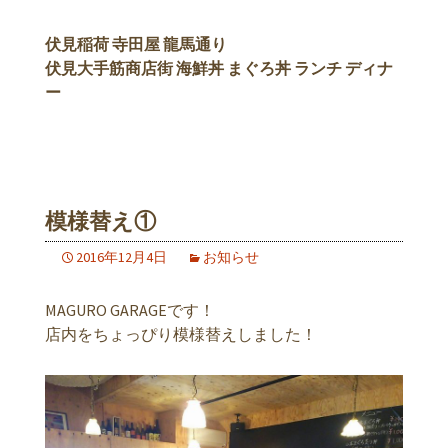
伏見稲荷 寺田屋 龍馬通り
伏見大手筋商店街 海鮮丼 まぐろ丼 ランチ ディナ
ー
模様替え①
2016年12月4日
お知らせ
MAGURO GARAGEです！
店内をちょっぴり模様替えしました！