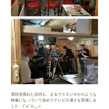
普段見慣れた店内も、まるでスタジオかのような
映像になっていて改めてテレビの凄さを実感しま
した…(ﾟωﾟ)(｡_｡)