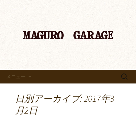
「マグロ ガレージ～MAGURO GARAGE
～」京都 中書島のマグロ専門店からの
「マグロ ガレージ～MAGURO
お知らせ
GARAGE～」京都 中書島のマ
グロ専門店のブログ
コンテンツへ移動
検
メニュー
索:
日別アーカイブ: 2017年3
月2日